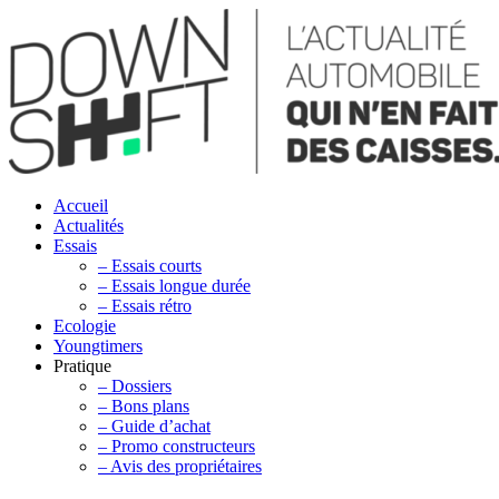
Accueil
Actualités
Essais
– Essais courts
– Essais longue durée
– Essais rétro
Ecologie
Youngtimers
Pratique
– Dossiers
– Bons plans
– Guide d’achat
– Promo constructeurs
– Avis des propriétaires