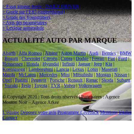
> Essai longue durée : DAILY DRIVER
> Guide sur l’E85 (superéthanol)
> Guide des Youngtimers
> Avis des propriétaires
> Lexique automobile
ACTUALITÉ AUTO PAR MARQUE
Abarth
|
Alfa Romeo
|
Alpine
|
Aston Martin
|
Audi
|
Bentley
|
BMW
|
Bugatti
|
Chevrolet
|
Citroën
|
Cupra
|
Dodge
|
Ferrari
|
Fiat
|
Ford
|
Hennessey
|
Honda
|
Hyundai
|
Infiniti
|
Jaguar
|
Jeep
|
Kia
|
Koenigsegg
|
Lamborghini
|
Lancia
|
Lexus
|
Lotus
|
Maserati
|
Mazda
|
McLaren
|
Mercedes
|
Mini
|
Mitsubishi
|
Morgan
|
Nissan
|
Opel
|
Pagani
|
Peugeot
|
Porsche
|
Renault
|
Rimac
|
Skoda
|
Subaru
|
Suzuki
|
Tesla
|
Toyota
|
TVR
|
Volvo
|
Volkswagen
© Copyright 2020 | Tous droits réservés | Partenaires : Agence
Mouton Noir – Agence Arkee
L’équipe
Déposez votre avis
Programme Giveback
Mentions légales
Contact