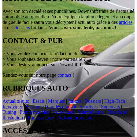
Avec son ton décalé et ses punchlines, Downshift traite de l’actualité
automobile au quotidien. Notre équipe à la plume légère et au coup
de gueule facile saura vous décrypter l’actu auto grâce à des
articles
et des
dossiers
brûlants.
Vous savez vous tenir, pas nous !
CONTACT & PUB
> Vous voulez contacter la rédaction du site ?
> Vous souhaitez devenir notre partenaire ?
> Vous désirez annoncer sur Downshift.fr ?
Rendez-vous sur notre page
contact
!
RUBRIQUES AUTO
Actualité auto
|
Essais
|
Marques
|
Salons
|
Dossiers
|
High-Tech
|
Jeux vidéo
|
Ecologie
|
Guides d’achat
|
Sportives
|
Supercars
|
Tuning
|
Futurs modèles
|
Nouveautés
|
Marché Auto
|
Oldschool
|
Illustration
|
Promo voiture
|
Podcast Downshift
ACCÈS RAPIDE