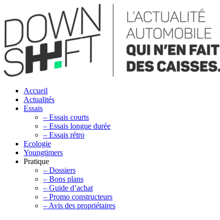
Accueil
Actualités
Essais
– Essais courts
– Essais longue durée
– Essais rétro
Ecologie
Youngtimers
Pratique
– Dossiers
– Bons plans
– Guide d’achat
– Promo constructeurs
– Avis des propriétaires