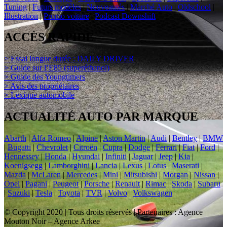
Tuning
|
Futurs modèles
|
Nouveautés
|
Marché Auto
|
Oldschool
|
Illustration
|
Promo voiture
|
Podcast Downshift
ACCÈS RAPIDE
> Essai longue durée : DAILY DRIVER
> Guide sur l’E85 (superéthanol)
> Guide des Youngtimers
> Avis des propriétaires
> Lexique automobile
ACTUALITÉ AUTO PAR MARQUE
Abarth
|
Alfa Romeo
|
Alpine
|
Aston Martin
|
Audi
|
Bentley
|
BMW
|
Bugatti
|
Chevrolet
|
Citroën
|
Cupra
|
Dodge
|
Ferrari
|
Fiat
|
Ford
|
Hennessey
|
Honda
|
Hyundai
|
Infiniti
|
Jaguar
|
Jeep
|
Kia
|
Koenigsegg
|
Lamborghini
|
Lancia
|
Lexus
|
Lotus
|
Maserati
|
Mazda
|
McLaren
|
Mercedes
|
Mini
|
Mitsubishi
|
Morgan
|
Nissan
|
Opel
|
Pagani
|
Peugeot
|
Porsche
|
Renault
|
Rimac
|
Skoda
|
Subaru
|
Suzuki
|
Tesla
|
Toyota
|
TVR
|
Volvo
|
Volkswagen
© Copyright 2020 | Tous droits réservés | Partenaires : Agence
Mouton Noir – Agence Arkee