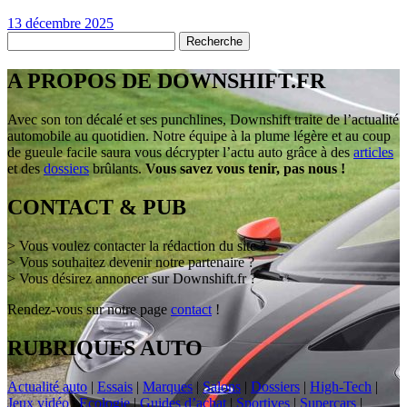
13 décembre 2025
A PROPOS DE DOWNSHIFT.FR
Avec son ton décalé et ses punchlines, Downshift traite de l’actualité
automobile au quotidien. Notre équipe à la plume légère et au coup
de gueule facile saura vous décrypter l’actu auto grâce à des
articles
et des
dossiers
brûlants.
Vous savez vous tenir, pas nous !
CONTACT & PUB
> Vous voulez contacter la rédaction du site ?
> Vous souhaitez devenir notre partenaire ?
> Vous désirez annoncer sur Downshift.fr ?
Rendez-vous sur notre page
contact
!
RUBRIQUES AUTO
Actualité auto
|
Essais
|
Marques
|
Salons
|
Dossiers
|
High-Tech
|
Jeux vidéo
|
Ecologie
|
Guides d’achat
|
Sportives
|
Supercars
|