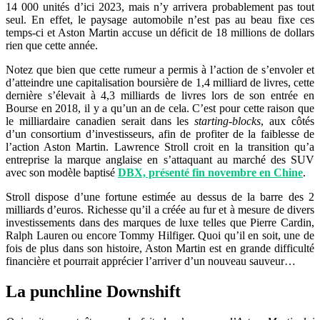
14 000 unités d’ici 2023, mais n’y arrivera probablement pas tout
seul. En effet, le paysage automobile n’est pas au beau fixe ces
temps-ci et Aston Martin accuse un déficit de 18 millions de dollars
rien que cette année.
Notez que bien que cette rumeur a permis à l’action de s’envoler et
d’atteindre une capitalisation boursière de 1,4 milliard de livres, cette
dernière s’élevait à 4,3 milliards de livres lors de son entrée en
Bourse en 2018, il y a qu’un an de cela. C’est pour cette raison que
le milliardaire canadien serait dans les
starting-blocks
, aux côtés
d’un consortium d’investisseurs, afin de profiter de la faiblesse de
l’action Aston Martin. Lawrence Stroll croit en la transition qu’a
entreprise la marque anglaise en s’attaquant au marché des SUV
avec son modèle baptisé
DBX, présenté fin novembre en Chine
.
Stroll dispose d’une fortune estimée au dessus de la barre des 2
milliards d’euros. Richesse qu’il a créée au fur et à mesure de divers
investissements dans des marques de luxe telles que Pierre Cardin,
Ralph Lauren ou encore Tommy Hilfiger. Quoi qu’il en soit, une de
fois de plus dans son histoire, Aston Martin est en grande difficulté
financière et pourrait apprécier l’arriver d’un nouveau sauveur…
La punchline Downshift