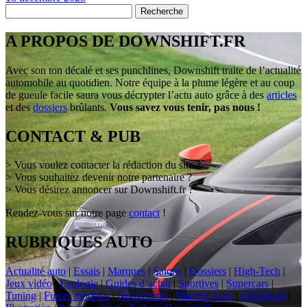
A PROPOS DE DOWNSHIFT.FR
Avec son ton décalé et ses punchlines, Downshift traite de l’actualité
automobile au quotidien. Notre équipe à la plume légère et au coup
de gueule facile saura vous décrypter l’actu auto grâce à des
articles
et des
dossiers
brûlants.
Vous savez vous tenir, pas nous !
CONTACT & PUB
> Vous voulez contacter la rédaction du site ?
> Vous souhaitez devenir notre partenaire ?
> Vous désirez annoncer sur Downshift.fr ?
Rendez-vous sur notre page
contact
!
RUBRIQUES AUTO
Actualité auto
|
Essais
|
Marques
|
Salons
|
Dossiers
|
High-Tech
|
Jeux vidéo
|
Ecologie
|
Guides d’achat
|
Sportives
|
Supercars
|
Tuning
|
Futurs modèles
|
Nouveautés
|
Marché Auto
|
Oldschool
|