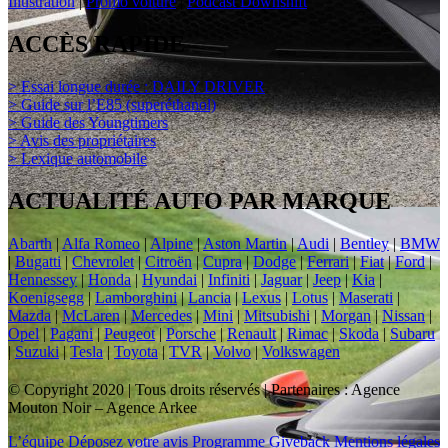
Illustration
|
Promo voiture
|
Podcast Downshift
ACCÈS RAPIDE
> Essai longue durée : DAILY DRIVER
> Guide sur l’E85 (superéthanol)
> Guide des Youngtimers
> Avis des propriétaires
> Lexique automobile
ACTUALITÉ AUTO PAR MARQUE
Abarth
|
Alfa Romeo
|
Alpine
|
Aston Martin
|
Audi
|
Bentley
|
BMW
|
Bugatti
|
Chevrolet
|
Citroën
|
Cupra
|
Dodge
|
Ferrari
|
Fiat
|
Ford
|
Hennessey
|
Honda
|
Hyundai
|
Infiniti
|
Jaguar
|
Jeep
|
Kia
|
Koenigsegg
|
Lamborghini
|
Lancia
|
Lexus
|
Lotus
|
Maserati
|
Mazda
|
McLaren
|
Mercedes
|
Mini
|
Mitsubishi
|
Morgan
|
Nissan
|
Opel
|
Pagani
|
Peugeot
|
Porsche
|
Renault
|
Rimac
|
Skoda
|
Subaru
|
Suzuki
|
Tesla
|
Toyota
|
TVR
|
Volvo
|
Volkswagen
© Copyright 2020 | Tous droits réservés | Partenaires : Agence
Mouton Noir – Agence Arkee
L’équipe
Déposez votre avis
Programme Giveback
Mentions légales