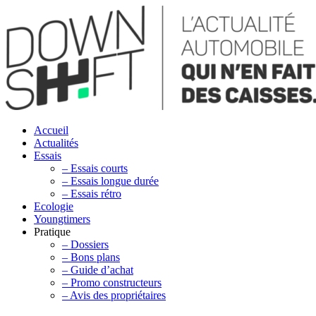
Accueil
Actualités
Essais
– Essais courts
– Essais longue durée
– Essais rétro
Ecologie
Youngtimers
Pratique
– Dossiers
– Bons plans
– Guide d’achat
– Promo constructeurs
– Avis des propriétaires