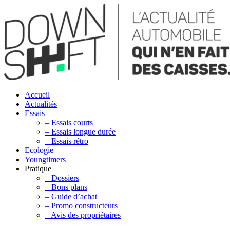
Accueil
Actualités
Essais
– Essais courts
– Essais longue durée
– Essais rétro
Ecologie
Youngtimers
Pratique
– Dossiers
– Bons plans
– Guide d’achat
– Promo constructeurs
– Avis des propriétaires