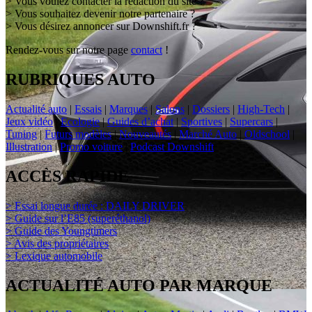
> Vous voulez contacter la rédaction du site ?
> Vous souhaitez devenir notre partenaire ?
> Vous désirez annoncer sur Downshift.fr ?
Rendez-vous sur notre page
contact
!
RUBRIQUES AUTO
Actualité auto
|
Essais
|
Marques
|
Salons
|
Dossiers
|
High-Tech
|
Jeux vidéo
|
Ecologie
|
Guides d’achat
|
Sportives
|
Supercars
|
Tuning
|
Futurs modèles
|
Nouveautés
|
Marché Auto
|
Oldschool
|
Illustration
|
Promo voiture
|
Podcast Downshift
ACCÈS RAPIDE
> Essai longue durée : DAILY DRIVER
> Guide sur l’E85 (superéthanol)
> Guide des Youngtimers
> Avis des propriétaires
> Lexique automobile
ACTUALITÉ AUTO PAR MARQUE