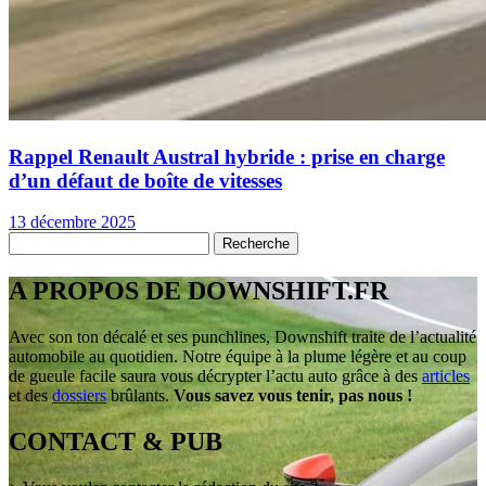
Rappel Renault Austral hybride : prise en charge
d’un défaut de boîte de vitesses
13 décembre 2025
A PROPOS DE DOWNSHIFT.FR
Avec son ton décalé et ses punchlines, Downshift traite de l’actualité
automobile au quotidien. Notre équipe à la plume légère et au coup
de gueule facile saura vous décrypter l’actu auto grâce à des
articles
et des
dossiers
brûlants.
Vous savez vous tenir, pas nous !
CONTACT & PUB