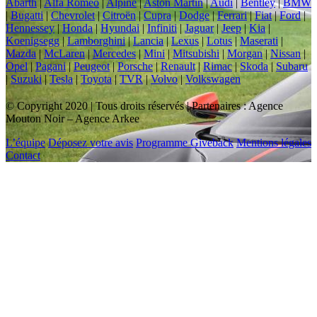
Abarth
|
Alfa Romeo
|
Alpine
|
Aston Martin
|
Audi
|
Bentley
|
BMW
|
Bugatti
|
Chevrolet
|
Citroën
|
Cupra
|
Dodge
|
Ferrari
|
Fiat
|
Ford
|
Hennessey
|
Honda
|
Hyundai
|
Infiniti
|
Jaguar
|
Jeep
|
Kia
|
Koenigsegg
|
Lamborghini
|
Lancia
|
Lexus
|
Lotus
|
Maserati
|
Mazda
|
McLaren
|
Mercedes
|
Mini
|
Mitsubishi
|
Morgan
|
Nissan
|
Opel
|
Pagani
|
Peugeot
|
Porsche
|
Renault
|
Rimac
|
Skoda
|
Subaru
|
Suzuki
|
Tesla
|
Toyota
|
TVR
|
Volvo
|
Volkswagen
© Copyright 2020 | Tous droits réservés | Partenaires : Agence
Mouton Noir – Agence Arkee
L’équipe
Déposez votre avis
Programme Giveback
Mentions légales
Contact