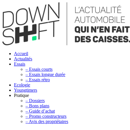
Accueil
Actualités
Essais
– Essais courts
– Essais longue durée
– Essais rétro
Ecologie
Youngtimers
Pratique
– Dossiers
– Bons plans
– Guide d’achat
– Promo constructeurs
– Avis des propriétaires