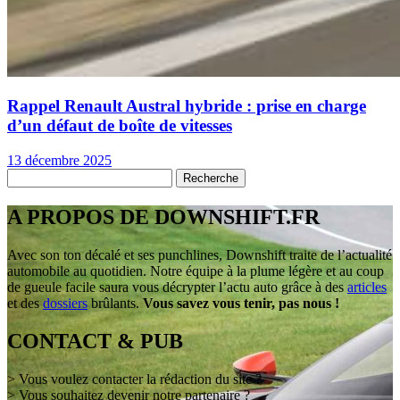
Rappel Renault Austral hybride : prise en charge
d’un défaut de boîte de vitesses
13 décembre 2025
A PROPOS DE DOWNSHIFT.FR
Avec son ton décalé et ses punchlines, Downshift traite de l’actualité
automobile au quotidien. Notre équipe à la plume légère et au coup
de gueule facile saura vous décrypter l’actu auto grâce à des
articles
et des
dossiers
brûlants.
Vous savez vous tenir, pas nous !
CONTACT & PUB
> Vous voulez contacter la rédaction du site ?
> Vous souhaitez devenir notre partenaire ?