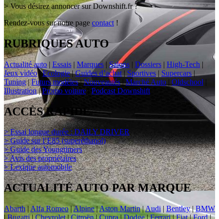
> Vous désirez annoncer sur Downshift.fr ?
Rendez-vous sur notre page
contact
!
RUBRIQUES AUTO
Actualité auto
|
Essais
|
Marques
|
Salons
|
Dossiers
|
High-Tech
|
Jeux vidéo
|
Ecologie
|
Guides d’achat
|
Sportives
|
Supercars
|
Tuning
|
Futurs modèles
|
Nouveautés
|
Marché Auto
|
Oldschool
|
Illustration
|
Promo voiture
|
Podcast Downshift
ACCÈS RAPIDE
> Essai longue durée : DAILY DRIVER
> Guide sur l’E85 (superéthanol)
> Guide des Youngtimers
> Avis des propriétaires
> Lexique automobile
ACTUALITÉ AUTO PAR MARQUE
Abarth
|
Alfa Romeo
|
Alpine
|
Aston Martin
|
Audi
|
Bentley
|
BMW
|
Bugatti
|
Chevrolet
|
Citroën
|
Cupra
|
Dodge
|
Ferrari
|
Fiat
|
Ford
|