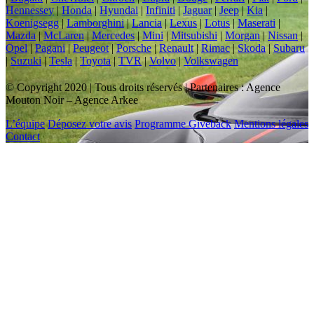
Hennessey
|
Honda
|
Hyundai
|
Infiniti
|
Jaguar
|
Jeep
|
Kia
|
Koenigsegg
|
Lamborghini
|
Lancia
|
Lexus
|
Lotus
|
Maserati
|
Mazda
|
McLaren
|
Mercedes
|
Mini
|
Mitsubishi
|
Morgan
|
Nissan
|
Opel
|
Pagani
|
Peugeot
|
Porsche
|
Renault
|
Rimac
|
Skoda
|
Subaru
|
Suzuki
|
Tesla
|
Toyota
|
TVR
|
Volvo
|
Volkswagen
© Copyright 2020 | Tous droits réservés | Partenaires : Agence
Mouton Noir – Agence Arkee
L’équipe
Déposez votre avis
Programme Giveback
Mentions légales
Contact