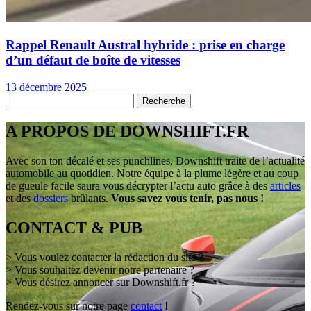
Rappel Renault Austral hybride : prise en charge
d’un défaut de boîte de vitesses
13 décembre 2025
A PROPOS DE DOWNSHIFT.FR
Avec son ton décalé et ses punchlines, Downshift traite de l’actualité
automobile au quotidien. Notre équipe à la plume légère et au coup
de gueule facile saura vous décrypter l’actu auto grâce à des
articles
et des
dossiers
brûlants.
Vous savez vous tenir, pas nous !
CONTACT & PUB
> Vous voulez contacter la rédaction du site ?
> Vous souhaitez devenir notre partenaire ?
> Vous désirez annoncer sur Downshift.fr ?
Rendez-vous sur notre page
contact
!