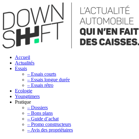
Accueil
Actualités
Essais
– Essais courts
– Essais longue durée
– Essais rétro
Ecologie
Youngtimers
Pratique
– Dossiers
– Bons plans
– Guide d’achat
– Promo constructeurs
– Avis des propriétaires