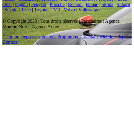
Opel
|
Pagani
|
Peugeot
|
Porsche
|
Renault
|
Rimac
|
Skoda
|
Subaru
|
Suzuki
|
Tesla
|
Toyota
|
TVR
|
Volvo
|
Volkswagen
© Copyright 2020 | Tous droits réservés | Partenaires : Agence
Mouton Noir – Agence Arkee
L’équipe
Déposez votre avis
Programme Giveback
Mentions légales
Contact