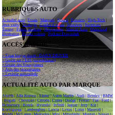
RUBRIQUES AUTO
Actualité auto
|
Essais
|
Marques
|
Salons
|
Dossiers
|
High-Tech
|
Jeux vidéo
|
Ecologie
|
Guides d’achat
|
Sportives
|
Supercars
|
Tuning
|
Futurs modèles
|
Nouveautés
|
Marché Auto
|
Oldschool
|
Illustration
|
Promo voiture
|
Podcast Downshift
ACCÈS RAPIDE
> Essai longue durée : DAILY DRIVER
> Guide sur l’E85 (superéthanol)
> Guide des Youngtimers
> Avis des propriétaires
> Lexique automobile
ACTUALITÉ AUTO PAR MARQUE
Abarth
|
Alfa Romeo
|
Alpine
|
Aston Martin
|
Audi
|
Bentley
|
BMW
|
Bugatti
|
Chevrolet
|
Citroën
|
Cupra
|
Dodge
|
Ferrari
|
Fiat
|
Ford
|
Hennessey
|
Honda
|
Hyundai
|
Infiniti
|
Jaguar
|
Jeep
|
Kia
|
Koenigsegg
|
Lamborghini
|
Lancia
|
Lexus
|
Lotus
|
Maserati
|
Mazda
|
McLaren
|
Mercedes
|
Mini
|
Mitsubishi
|
Morgan
|
Nissan
|