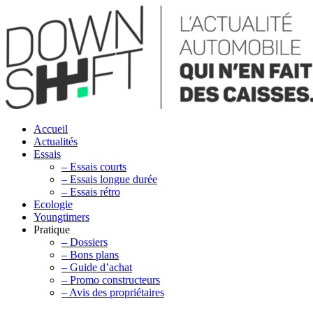
Accueil
Actualités
Essais
– Essais courts
– Essais longue durée
– Essais rétro
Ecologie
Youngtimers
Pratique
– Dossiers
– Bons plans
– Guide d’achat
– Promo constructeurs
– Avis des propriétaires