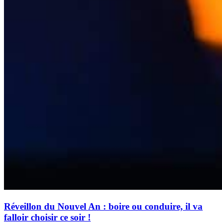
Réveillon du Nouvel An : boire ou conduire, il va
falloir choisir ce soir !