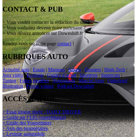
CONTACT & PUB
> Vous voulez contacter la rédaction du site ?
> Vous souhaitez devenir notre partenaire ?
> Vous désirez annoncer sur Downshift.fr ?
Rendez-vous sur notre page
contact
!
RUBRIQUES AUTO
Actualité auto
|
Essais
|
Marques
|
Salons
|
Dossiers
|
High-Tech
|
Jeux vidéo
|
Ecologie
|
Guides d’achat
|
Sportives
|
Supercars
|
Tuning
|
Futurs modèles
|
Nouveautés
|
Marché Auto
|
Oldschool
|
Illustration
|
Promo voiture
|
Podcast Downshift
ACCÈS RAPIDE
> Essai longue durée : DAILY DRIVER
> Guide sur l’E85 (superéthanol)
> Guide des Youngtimers
> Avis des propriétaires
> Lexique automobile