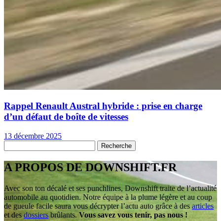
Rappel Renault Austral hybride : prise en charge
d’un défaut de boîte de vitesses
13 décembre 2025
A PROPOS DE DOWNSHIFT.FR
Avec son ton décalé et ses punchlines, Downshift traite de l’actualité
automobile au quotidien. Notre équipe à la plume légère et au coup
de gueule facile saura vous décrypter l’actu auto grâce à des
articles
et des
dossiers
brûlants.
Vous savez vous tenir, pas nous !