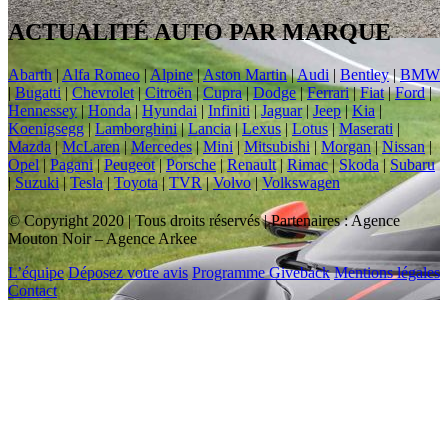
ACTUALITÉ AUTO PAR MARQUE
Abarth
|
Alfa Romeo
|
Alpine
|
Aston Martin
|
Audi
|
Bentley
|
BMW
|
Bugatti
|
Chevrolet
|
Citroën
|
Cupra
|
Dodge
|
Ferrari
|
Fiat
|
Ford
|
Hennessey
|
Honda
|
Hyundai
|
Infiniti
|
Jaguar
|
Jeep
|
Kia
|
Koenigsegg
|
Lamborghini
|
Lancia
|
Lexus
|
Lotus
|
Maserati
|
Mazda
|
McLaren
|
Mercedes
|
Mini
|
Mitsubishi
|
Morgan
|
Nissan
|
Opel
|
Pagani
|
Peugeot
|
Porsche
|
Renault
|
Rimac
|
Skoda
|
Subaru
|
Suzuki
|
Tesla
|
Toyota
|
TVR
|
Volvo
|
Volkswagen
© Copyright 2020 | Tous droits réservés | Partenaires : Agence
Mouton Noir – Agence Arkee
L’équipe
Déposez votre avis
Programme Giveback
Mentions légales
Contact