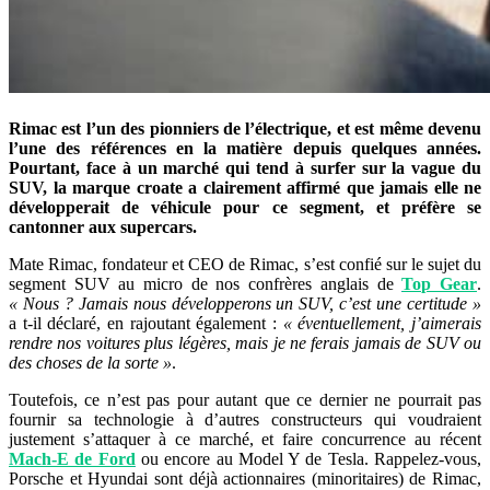
Rimac est l’un des pionniers de l’électrique, et est même devenu
l’une des références en la matière depuis quelques années.
Pourtant, face à un marché qui tend à surfer sur la vague du
SUV, la marque croate a clairement affirmé que jamais elle ne
développerait de véhicule pour ce segment, et préfère se
cantonner aux supercars.
Mate Rimac, fondateur et CEO de Rimac, s’est confié sur le sujet du
segment SUV au micro de nos confrères anglais de
Top Gear
.
« Nous ? Jamais nous développerons un SUV, c’est une certitude »
a t-il déclaré, en rajoutant également :
« éventuellement, j’aimerais
rendre nos voitures plus légères, mais je ne ferais jamais de SUV ou
des choses de la sorte »
.
Toutefois, ce n’est pas pour autant que ce dernier ne pourrait pas
fournir sa technologie à d’autres constructeurs qui voudraient
justement s’attaquer à ce marché, et faire concurrence au récent
Mach-E de Ford
ou encore au Model Y de Tesla. Rappelez-vous,
Porsche et Hyundai sont déjà actionnaires (minoritaires) de Rimac,