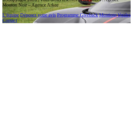
Mouton Noir – Agence Arkee
L’équipe
Déposez votre avis
Programme Giveback
Mentions légales
Contact