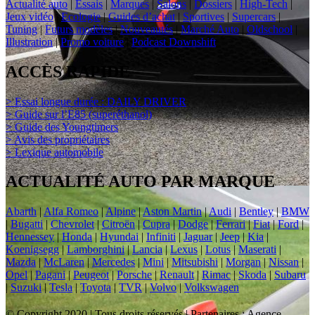
Actualité auto
|
Essais
|
Marques
|
Salons
|
Dossiers
|
High-Tech
|
Jeux vidéo
|
Ecologie
|
Guides d’achat
|
Sportives
|
Supercars
|
Tuning
|
Futurs modèles
|
Nouveautés
|
Marché Auto
|
Oldschool
|
Illustration
|
Promo voiture
|
Podcast Downshift
ACCÈS RAPIDE
> Essai longue durée : DAILY DRIVER
> Guide sur l’E85 (superéthanol)
> Guide des Youngtimers
> Avis des propriétaires
> Lexique automobile
ACTUALITÉ AUTO PAR MARQUE
Abarth
|
Alfa Romeo
|
Alpine
|
Aston Martin
|
Audi
|
Bentley
|
BMW
|
Bugatti
|
Chevrolet
|
Citroën
|
Cupra
|
Dodge
|
Ferrari
|
Fiat
|
Ford
|
Hennessey
|
Honda
|
Hyundai
|
Infiniti
|
Jaguar
|
Jeep
|
Kia
|
Koenigsegg
|
Lamborghini
|
Lancia
|
Lexus
|
Lotus
|
Maserati
|
Mazda
|
McLaren
|
Mercedes
|
Mini
|
Mitsubishi
|
Morgan
|
Nissan
|
Opel
|
Pagani
|
Peugeot
|
Porsche
|
Renault
|
Rimac
|
Skoda
|
Subaru
|
Suzuki
|
Tesla
|
Toyota
|
TVR
|
Volvo
|
Volkswagen
© Copyright 2020 | Tous droits réservés | Partenaires : Agence