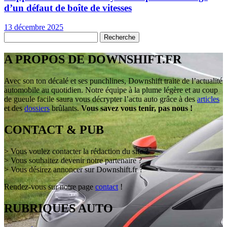
d’un défaut de boîte de vitesses
13 décembre 2025
A PROPOS DE DOWNSHIFT.FR
Avec son ton décalé et ses punchlines, Downshift traite de l’actualité
automobile au quotidien. Notre équipe à la plume légère et au coup
de gueule facile saura vous décrypter l’actu auto grâce à des
articles
et des
dossiers
brûlants.
Vous savez vous tenir, pas nous !
CONTACT & PUB
> Vous voulez contacter la rédaction du site ?
> Vous souhaitez devenir notre partenaire ?
> Vous désirez annoncer sur Downshift.fr ?
Rendez-vous sur notre page
contact
!
RUBRIQUES AUTO