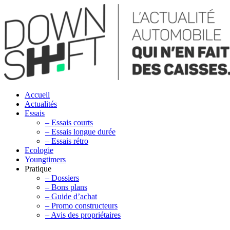
Accueil
Actualités
Essais
– Essais courts
– Essais longue durée
– Essais rétro
Ecologie
Youngtimers
Pratique
– Dossiers
– Bons plans
– Guide d’achat
– Promo constructeurs
– Avis des propriétaires