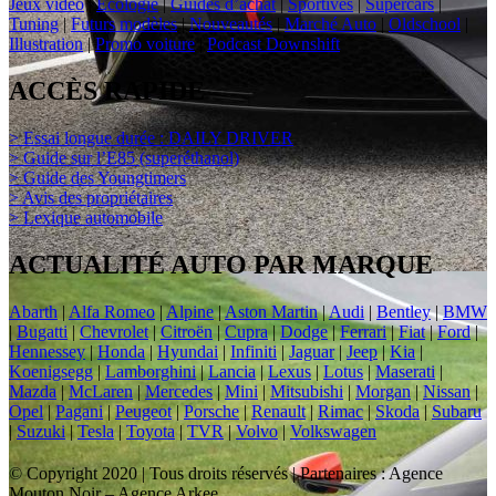
Jeux vidéo
|
Ecologie
|
Guides d’achat
|
Sportives
|
Supercars
|
Tuning
|
Futurs modèles
|
Nouveautés
|
Marché Auto
|
Oldschool
|
Illustration
|
Promo voiture
|
Podcast Downshift
ACCÈS RAPIDE
> Essai longue durée : DAILY DRIVER
> Guide sur l’E85 (superéthanol)
> Guide des Youngtimers
> Avis des propriétaires
> Lexique automobile
ACTUALITÉ AUTO PAR MARQUE
Abarth
|
Alfa Romeo
|
Alpine
|
Aston Martin
|
Audi
|
Bentley
|
BMW
|
Bugatti
|
Chevrolet
|
Citroën
|
Cupra
|
Dodge
|
Ferrari
|
Fiat
|
Ford
|
Hennessey
|
Honda
|
Hyundai
|
Infiniti
|
Jaguar
|
Jeep
|
Kia
|
Koenigsegg
|
Lamborghini
|
Lancia
|
Lexus
|
Lotus
|
Maserati
|
Mazda
|
McLaren
|
Mercedes
|
Mini
|
Mitsubishi
|
Morgan
|
Nissan
|
Opel
|
Pagani
|
Peugeot
|
Porsche
|
Renault
|
Rimac
|
Skoda
|
Subaru
|
Suzuki
|
Tesla
|
Toyota
|
TVR
|
Volvo
|
Volkswagen
© Copyright 2020 | Tous droits réservés | Partenaires : Agence
Mouton Noir – Agence Arkee