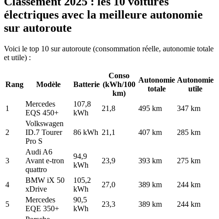
Classement 2025 : les 10 voitures
électriques avec la meilleure autonomie
sur autoroute
Voici le top 10 sur autoroute (consommation réelle, autonomie totale
et utile) :
Conso
Autonomie
Autonomie
Rang
Modèle
Batterie
(kWh/100
totale
utile
km)
Mercedes
107,8
1
21,8
495 km
347 km
EQS 450+
kWh
Volkswagen
2
ID.7 Tourer
86 kWh
21,1
407 km
285 km
Pro S
Audi A6
94,9
3
Avant e-tron
23,9
393 km
275 km
kWh
quattro
BMW iX 50
105,2
4
27,0
389 km
244 km
xDrive
kWh
Mercedes
90,5
5
23,3
389 km
244 km
EQE 350+
kWh