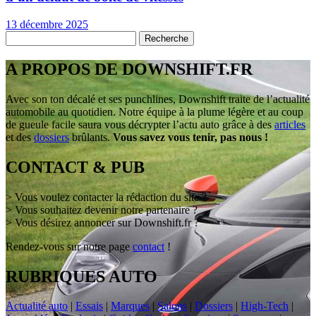
13 décembre 2025
A PROPOS DE DOWNSHIFT.FR
Avec son ton décalé et ses punchlines, Downshift traite de l’actualité
automobile au quotidien. Notre équipe à la plume légère et au coup
de gueule facile saura vous décrypter l’actu auto grâce à des
articles
et des
dossiers
brûlants.
Vous savez vous tenir, pas nous !
CONTACT & PUB
> Vous voulez contacter la rédaction du site ?
> Vous souhaitez devenir notre partenaire ?
> Vous désirez annoncer sur Downshift.fr ?
Rendez-vous sur notre page
contact
!
RUBRIQUES AUTO
Actualité auto
|
Essais
|
Marques
|
Salons
|
Dossiers
|
High-Tech
|