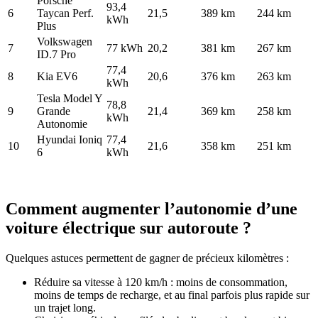
Porsche
93,4
6
Taycan Perf.
21,5
389 km
244 km
kWh
Plus
Volkswagen
7
77 kWh
20,2
381 km
267 km
ID.7 Pro
77,4
8
Kia EV6
20,6
376 km
263 km
kWh
Tesla Model Y
78,8
9
Grande
21,4
369 km
258 km
kWh
Autonomie
Hyundai Ioniq
77,4
10
21,6
358 km
251 km
6
kWh
Comment augmenter l’autonomie d’une
voiture électrique sur autoroute ?
Quelques astuces permettent de gagner de précieux kilomètres :
Réduire sa vitesse à 120 km/h : moins de consommation,
moins de temps de recharge, et au final parfois plus rapide sur
un trajet long.