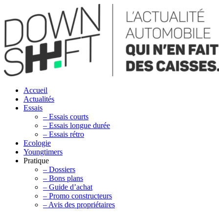
Accueil
Actualités
Essais
– Essais courts
– Essais longue durée
– Essais rétro
Ecologie
Youngtimers
Pratique
– Dossiers
– Bons plans
– Guide d’achat
– Promo constructeurs
– Avis des propriétaires