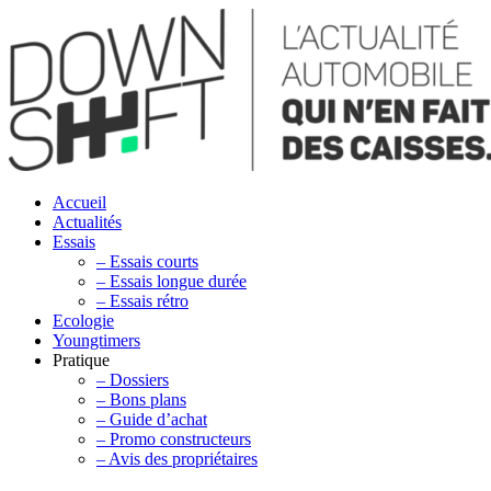
Accueil
Actualités
Essais
– Essais courts
– Essais longue durée
– Essais rétro
Ecologie
Youngtimers
Pratique
– Dossiers
– Bons plans
– Guide d’achat
– Promo constructeurs
– Avis des propriétaires