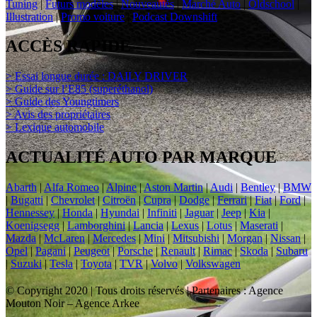
Tuning
|
Futurs modèles
|
Nouveautés
|
Marché Auto
|
Oldschool
|
Illustration
|
Promo voiture
|
Podcast Downshift
ACCÈS RAPIDE
> Essai longue durée : DAILY DRIVER
> Guide sur l’E85 (superéthanol)
> Guide des Youngtimers
> Avis des propriétaires
> Lexique automobile
ACTUALITÉ AUTO PAR MARQUE
Abarth
|
Alfa Romeo
|
Alpine
|
Aston Martin
|
Audi
|
Bentley
|
BMW
|
Bugatti
|
Chevrolet
|
Citroën
|
Cupra
|
Dodge
|
Ferrari
|
Fiat
|
Ford
|
Hennessey
|
Honda
|
Hyundai
|
Infiniti
|
Jaguar
|
Jeep
|
Kia
|
Koenigsegg
|
Lamborghini
|
Lancia
|
Lexus
|
Lotus
|
Maserati
|
Mazda
|
McLaren
|
Mercedes
|
Mini
|
Mitsubishi
|
Morgan
|
Nissan
|
Opel
|
Pagani
|
Peugeot
|
Porsche
|
Renault
|
Rimac
|
Skoda
|
Subaru
|
Suzuki
|
Tesla
|
Toyota
|
TVR
|
Volvo
|
Volkswagen
© Copyright 2020 | Tous droits réservés | Partenaires : Agence
Mouton Noir – Agence Arkee