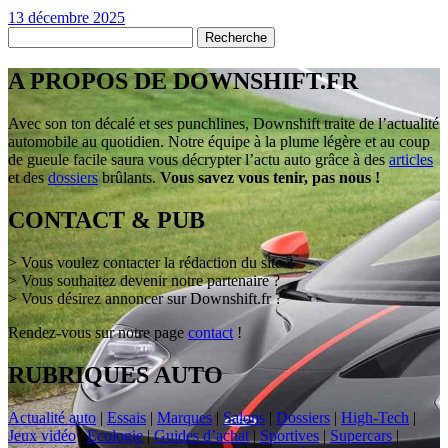
13 décembre 2025
A PROPOS DE DOWNSHIFT.FR
Avec son ton décalé et ses punchlines, Downshift traite de l’actualité
automobile au quotidien. Notre équipe à la plume légère et au coup
de gueule facile saura vous décrypter l’actu auto grâce à des
articles
et des
dossiers
brûlants.
Vous savez vous tenir, pas nous !
CONTACT & PUB
> Vous voulez contacter la rédaction du site ?
> Vous souhaitez devenir notre partenaire ?
> Vous désirez annoncer sur Downshift.fr ?
Rendez-vous sur notre page
contact
!
RUBRIQUES AUTO
Actualité auto
|
Essais
|
Marques
|
Salons
|
Dossiers
|
High-Tech
|
Jeux vidéo
|
Ecologie
|
Guides d’achat
|
Sportives
|
Supercars
|