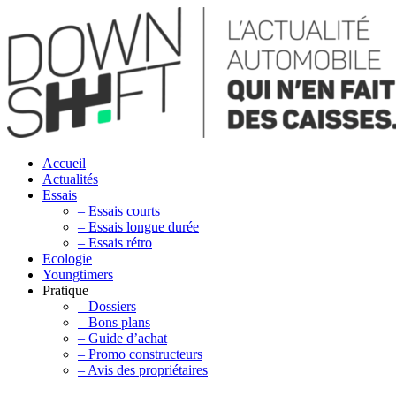
Accueil
Actualités
Essais
– Essais courts
– Essais longue durée
– Essais rétro
Ecologie
Youngtimers
Pratique
– Dossiers
– Bons plans
– Guide d’achat
– Promo constructeurs
– Avis des propriétaires