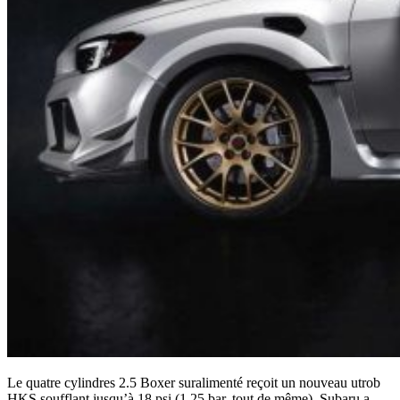
Le quatre cylindres 2.5 Boxer suralimenté reçoit un nouveau utrob
HKS soufflant jusqu’à 18 psi (1,25 bar, tout de même). Subaru a