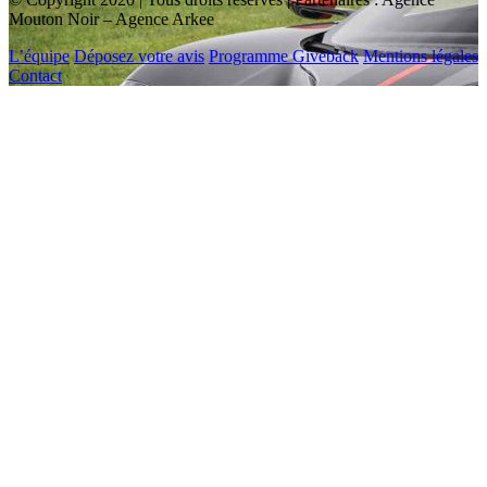
Mouton Noir – Agence Arkee
L’équipe
Déposez votre avis
Programme Giveback
Mentions légales
Contact