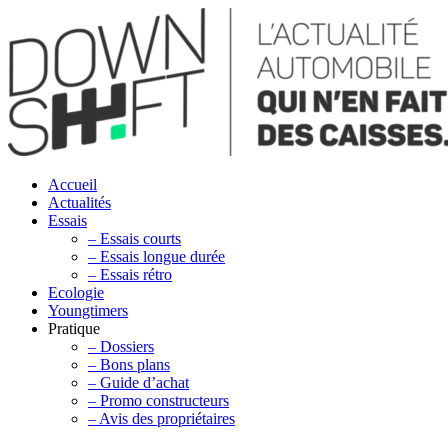
Accueil
Actualités
Essais
– Essais courts
– Essais longue durée
– Essais rétro
Ecologie
Youngtimers
Pratique
– Dossiers
– Bons plans
– Guide d’achat
– Promo constructeurs
– Avis des propriétaires