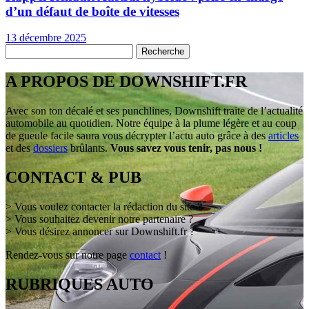
d’un défaut de boîte de vitesses
13 décembre 2025
A PROPOS DE DOWNSHIFT.FR
Avec son ton décalé et ses punchlines, Downshift traite de l’actualité
automobile au quotidien. Notre équipe à la plume légère et au coup
de gueule facile saura vous décrypter l’actu auto grâce à des
articles
et des
dossiers
brûlants.
Vous savez vous tenir, pas nous !
CONTACT & PUB
> Vous voulez contacter la rédaction du site ?
> Vous souhaitez devenir notre partenaire ?
> Vous désirez annoncer sur Downshift.fr ?
Rendez-vous sur notre page
contact
!
RUBRIQUES AUTO