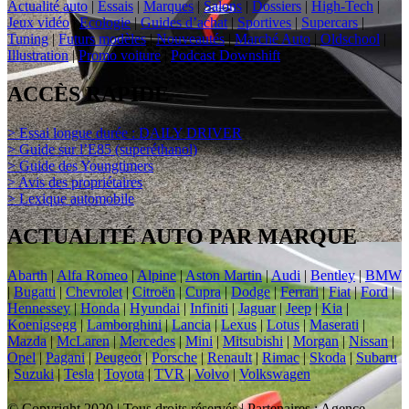
Actualité auto
|
Essais
|
Marques
|
Salons
|
Dossiers
|
High-Tech
|
Jeux vidéo
|
Ecologie
|
Guides d’achat
|
Sportives
|
Supercars
|
Tuning
|
Futurs modèles
|
Nouveautés
|
Marché Auto
|
Oldschool
|
Illustration
|
Promo voiture
|
Podcast Downshift
ACCÈS RAPIDE
> Essai longue durée : DAILY DRIVER
> Guide sur l’E85 (superéthanol)
> Guide des Youngtimers
> Avis des propriétaires
> Lexique automobile
ACTUALITÉ AUTO PAR MARQUE
Abarth
|
Alfa Romeo
|
Alpine
|
Aston Martin
|
Audi
|
Bentley
|
BMW
|
Bugatti
|
Chevrolet
|
Citroën
|
Cupra
|
Dodge
|
Ferrari
|
Fiat
|
Ford
|
Hennessey
|
Honda
|
Hyundai
|
Infiniti
|
Jaguar
|
Jeep
|
Kia
|
Koenigsegg
|
Lamborghini
|
Lancia
|
Lexus
|
Lotus
|
Maserati
|
Mazda
|
McLaren
|
Mercedes
|
Mini
|
Mitsubishi
|
Morgan
|
Nissan
|
Opel
|
Pagani
|
Peugeot
|
Porsche
|
Renault
|
Rimac
|
Skoda
|
Subaru
|
Suzuki
|
Tesla
|
Toyota
|
TVR
|
Volvo
|
Volkswagen
© Copyright 2020 | Tous droits réservés | Partenaires : Agence