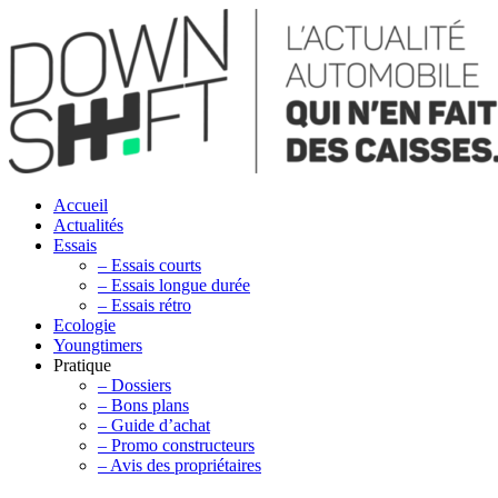
Accueil
Actualités
Essais
– Essais courts
– Essais longue durée
– Essais rétro
Ecologie
Youngtimers
Pratique
– Dossiers
– Bons plans
– Guide d’achat
– Promo constructeurs
– Avis des propriétaires