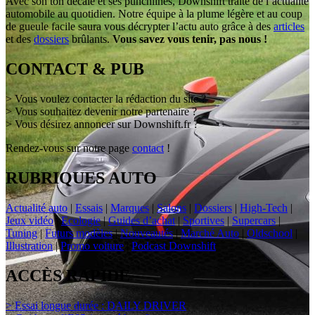
Avec son ton décalé et ses punchlines, Downshift traite de l’actualité
automobile au quotidien. Notre équipe à la plume légère et au coup
de gueule facile saura vous décrypter l’actu auto grâce à des
articles
et des
dossiers
brûlants.
Vous savez vous tenir, pas nous !
CONTACT & PUB
> Vous voulez contacter la rédaction du site ?
> Vous souhaitez devenir notre partenaire ?
> Vous désirez annoncer sur Downshift.fr ?
Rendez-vous sur notre page
contact
!
RUBRIQUES AUTO
Actualité auto
|
Essais
|
Marques
|
Salons
|
Dossiers
|
High-Tech
|
Jeux vidéo
|
Ecologie
|
Guides d’achat
|
Sportives
|
Supercars
|
Tuning
|
Futurs modèles
|
Nouveautés
|
Marché Auto
|
Oldschool
|
Illustration
|
Promo voiture
|
Podcast Downshift
ACCÈS RAPIDE
> Essai longue durée : DAILY DRIVER