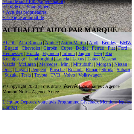
> Guide sur l’E85 (superéthanol)
> Guide des Youngtimers
> Avis des propriétaires
> Lexique automobile
ACTUALITÉ AUTO PAR MARQUE
Abarth
|
Alfa Romeo
|
Alpine
|
Aston Martin
|
Audi
|
Bentley
|
BMW
|
Bugatti
|
Chevrolet
|
Citroën
|
Cupra
|
Dodge
|
Ferrari
|
Fiat
|
Ford
|
Hennessey
|
Honda
|
Hyundai
|
Infiniti
|
Jaguar
|
Jeep
|
Kia
|
Koenigsegg
|
Lamborghini
|
Lancia
|
Lexus
|
Lotus
|
Maserati
|
Mazda
|
McLaren
|
Mercedes
|
Mini
|
Mitsubishi
|
Morgan
|
Nissan
|
Opel
|
Pagani
|
Peugeot
|
Porsche
|
Renault
|
Rimac
|
Skoda
|
Subaru
|
Suzuki
|
Tesla
|
Toyota
|
TVR
|
Volvo
|
Volkswagen
© Copyright 2020 | Tous droits réservés | Partenaires : Agence
Mouton Noir – Agence Arkee
L’équipe
Déposez votre avis
Programme Giveback
Mentions légales
Contact