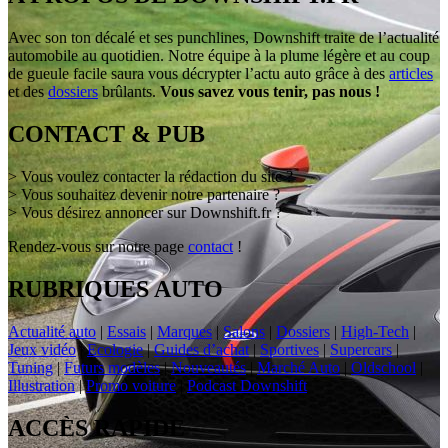
Avec son ton décalé et ses punchlines, Downshift traite de l’actualité
automobile au quotidien. Notre équipe à la plume légère et au coup
de gueule facile saura vous décrypter l’actu auto grâce à des
articles
et des
dossiers
brûlants.
Vous savez vous tenir, pas nous !
CONTACT & PUB
> Vous voulez contacter la rédaction du site ?
> Vous souhaitez devenir notre partenaire ?
> Vous désirez annoncer sur Downshift.fr ?
Rendez-vous sur notre page
contact
!
RUBRIQUES AUTO
Actualité auto
|
Essais
|
Marques
|
Salons
|
Dossiers
|
High-Tech
|
Jeux vidéo
|
Ecologie
|
Guides d’achat
|
Sportives
|
Supercars
|
Tuning
|
Futurs modèles
|
Nouveautés
|
Marché Auto
|
Oldschool
|
Illustration
|
Promo voiture
|
Podcast Downshift
ACCÈS RAPIDE