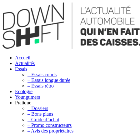
Accueil
Actualités
Essais
– Essais courts
– Essais longue durée
– Essais rétro
Ecologie
Youngtimers
Pratique
– Dossiers
– Bons plans
– Guide d’achat
– Promo constructeurs
– Avis des propriétaires