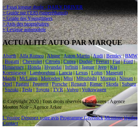
> Essai longue durée : DAILY DRIVER
> Guide sur l’E85 (superéthanol)
> Guide des Youngtimers
> Avis des propriétaires
> Lexique automobile
ACTUALITÉ AUTO PAR MARQUE
Abarth
|
Alfa Romeo
|
Alpine
|
Aston Martin
|
Audi
|
Bentley
|
BMW
|
Bugatti
|
Chevrolet
|
Citroën
|
Cupra
|
Dodge
|
Ferrari
|
Fiat
|
Ford
|
Hennessey
|
Honda
|
Hyundai
|
Infiniti
|
Jaguar
|
Jeep
|
Kia
|
Koenigsegg
|
Lamborghini
|
Lancia
|
Lexus
|
Lotus
|
Maserati
|
Mazda
|
McLaren
|
Mercedes
|
Mini
|
Mitsubishi
|
Morgan
|
Nissan
|
Opel
|
Pagani
|
Peugeot
|
Porsche
|
Renault
|
Rimac
|
Skoda
|
Subaru
|
Suzuki
|
Tesla
|
Toyota
|
TVR
|
Volvo
|
Volkswagen
© Copyright 2020 | Tous droits réservés | Partenaires : Agence
Mouton Noir – Agence Arkee
L’équipe
Déposez votre avis
Programme Giveback
Mentions légales
Contact