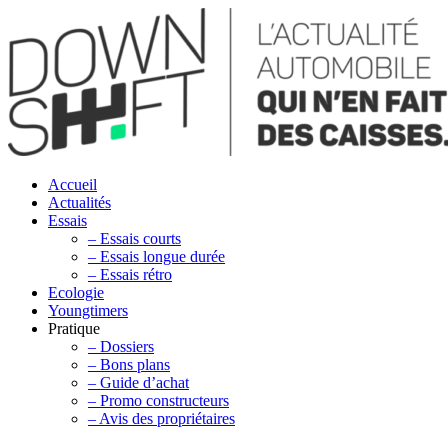
Accueil
Actualités
Essais
– Essais courts
– Essais longue durée
– Essais rétro
Ecologie
Youngtimers
Pratique
– Dossiers
– Bons plans
– Guide d’achat
– Promo constructeurs
– Avis des propriétaires