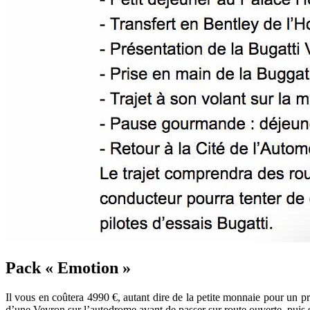
Pack « Emotion »
Il vous en coûtera 4990 €, autant dire de la petite monnaie pour un 
d’une Veyron sur l’autodrome avant de passer sur route ouverte, puis s